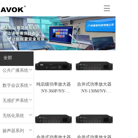
T
o
g
g
l
e
n
a
全部
v
全部
i
g
公共广播系统
a
t
纯后级功率放大器
合并式功率放大器
数字会议系统
i
NY-360P/NY-
NY-130M/NY-
o
500P/NY-660P/NY-
180M/NY-
n
无感扩声系统
800P
260M/NY-
300M/NY-
无纸化系统
360M/NY-
500M/NY-660M
扬声器系列
合并式功率放大器
合并式功率放大器