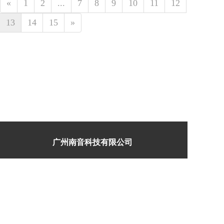
«
1
2
...
7
8
9
10
11
12
13
14
15
»
广州南音科技有限公司  
地 址： 广州增城区新塘镇  
邮 箱：407187539@qq.com  
服务热线：
15112055483