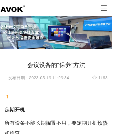
T
o
g
g
l
e
n
a
v
i
会议设备的“保养”方法
g
a
发布日期：2023-05-16 11:26:34
1193
t
i
o
1
n
定期开机
所有设备不能长期搁置不用，要定期开机预热
和检查。