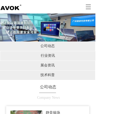
T
o
g
g
l
e
n
a
公司动态
v
i
行业资讯
g
a
展会资讯
t
i
技术科普
o
n
公司动态
Company News
静音操场