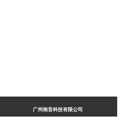
广州南音科技有限公司  
地 址： 广州增城区新塘镇  
邮 箱：407187539@qq.com  