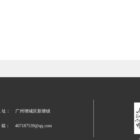
 址： 
广州增城区新塘镇
 箱：
407187539@qq.com