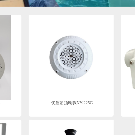
G
优质吊顶喇叭NY-225G