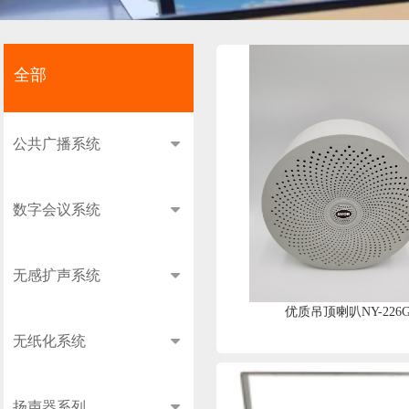
全部
全部
公共广播系统
数字会议系统
无感扩声系统
优质吊顶喇叭NY-226
无纸化系统
扬声器系列