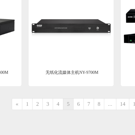
00M
无纸化流媒体主机NY-9700M
«
1
2
3
4
5
6
7
8
...
14