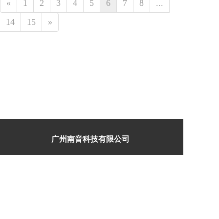
«
1
2
3
4
5
6
7
8
...
14
15
»
广州南音科技有限公司  
地 址： 广州增城区新塘镇  
邮 箱：407187539@qq.com  
服务热线：
15112055483