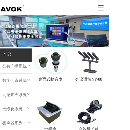
T
o
g
g
l
e
n
a
全部
v
全部
i
g
公共广播系统
a
t
桌面式拾音麦
会议话筒NY-88
数字会议系统
i
o
n
无感扩声系统
无纸化系统
扬声器系列
地插盒
会议延长线