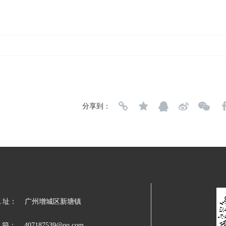
分享到：
 址： 
广州增城区新塘镇
 箱：
407187539@qq.com