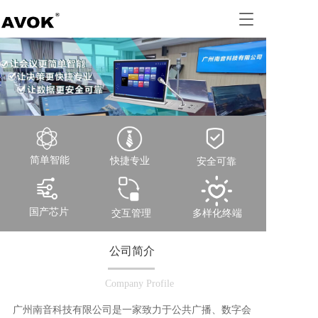
T
o
g
g
l
e
n
a
v
i
g
简单智能
快捷专业
安全可靠
a
t
i
国产芯片
交互管理
多样化终端
o
n
公司简介
Company Profile
广州南音科技有限公司是一家致力于公共广播、数字会