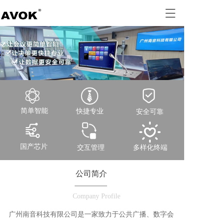
T
o
g
g
l
e
n
a
v
i
g
简单智能
快捷专业
安全可靠
a
t
i
国产芯片
交互管理
多样化终端
o
n
公司简介
Company Profile
广州南音科技有限公司是一家致力于公共广播、数字会