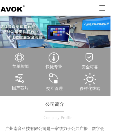
T
o
g
g
l
e
n
a
v
i
g
简单智能
快捷专业
安全可靠
a
t
i
国产芯片
交互管理
多样化终端
o
n
公司简介
Company Profile
广州南音科技有限公司是一家致力于公共广播、数字会